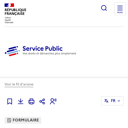
Ouvrir l
RÉPUBLIQUE
FRANÇAISE
MENU
Voir le fil d'ariane
FR
Ajouter à mes favoris
FORMULAIRE