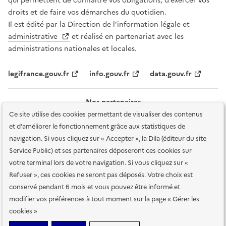
qui permettent de connaître vos obligations, d’exercer vos
droits et de faire vos démarches du quotidien.
Il est édité par la
Direction de l’information légale et
administrative
et réalisé en partenariat avec les
administrations nationales et locales.
legifrance.gouv.fr
info.gouv.fr
data.gouv.fr
Nos partenaires
Ce site utilise des cookies permettant de visualiser des contenus
et d'améliorer le fonctionnement grâce aux statistiques de
navigation. Si vous cliquez sur « Accepter », la Dila (éditeur du site
Service Public) et ses partenaires déposeront ces cookies sur
votre terminal lors de votre navigation. Si vous cliquez sur «
Plan du site
Accessibilité : totalement conforme
Accessibilité des
Refuser », ces cookies ne seront pas déposés. Votre choix est
services en ligne
Mentions légales
Données personnelles et sécurité
conservé pendant 6 mois et vous pouvez être informé et
modifier vos préférences à tout moment sur la page « Gérer les
Conditions générales d'utilisation
Gestion des cookies
cookies »
Sauf mention contraire, tous les contenus de ce site sont sous
licence