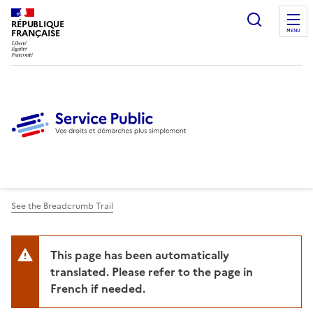
Ouvrir l
RÉPUBLIQUE
FRANÇAISE
MENU
See the Breadcrumb Trail
This page has been automatically
translated. Please refer to the page in
French if needed.