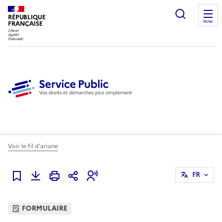
Ouvrir l
RÉPUBLIQUE
FRANÇAISE
MENU
Voir le fil d'ariane
FR
Ajouter à mes favoris
FORMULAIRE