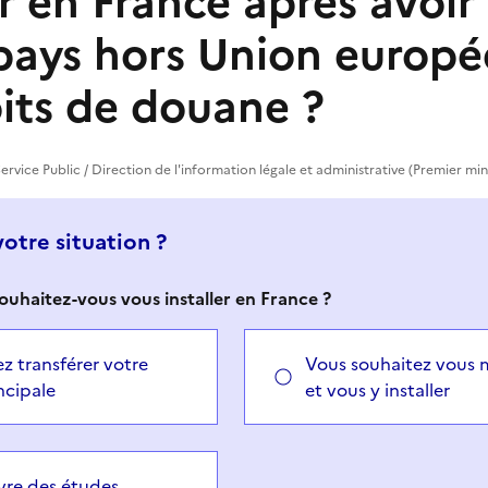
er en France après avoir
pays hors Union europé
oits de douane ?
ervice Public / Direction de l'information légale et administrative (Premier min
votre situation ?
ouhaitez-vous vous installer en France ?
z transférer votre
Vous souhaitez vous m
ncipale
et vous y installer
ivre des études