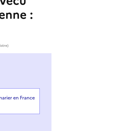
 vécu
enne :
istre)
arier en France