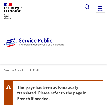
Ouvrir l
RÉPUBLIQUE
FRANÇAISE
MENU
See the Breadcrumb Trail
This page has been automatically
translated. Please refer to the page in
French if needed.