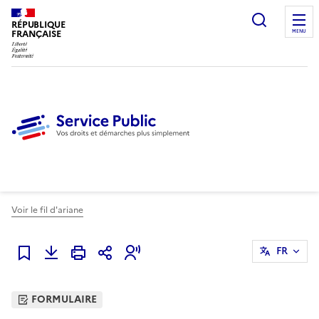
Ouvrir l
RÉPUBLIQUE
FRANÇAISE
MENU
Voir le fil d'ariane
FR
Ajouter à mes favoris
FORMULAIRE