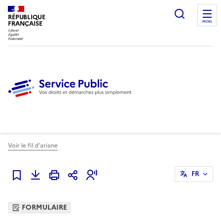
Ouvrir l
RÉPUBLIQUE
FRANÇAISE
MENU
Voir le fil d'ariane
FR
Ajouter à mes favoris
FORMULAIRE