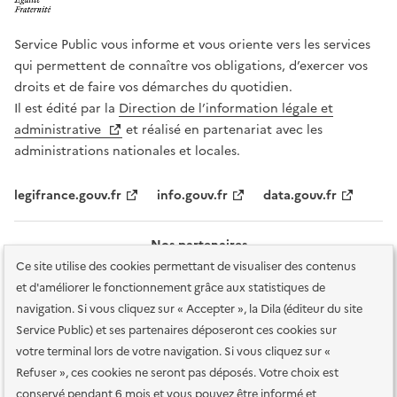
Service Public vous informe et vous oriente vers les services
qui permettent de connaître vos obligations, d’exercer vos
droits et de faire vos démarches du quotidien.
Il est édité par la
Direction de l’information légale et
administrative
et réalisé en partenariat avec les
administrations nationales et locales.
legifrance.gouv.fr
info.gouv.fr
data.gouv.fr
Nos partenaires
Ce site utilise des cookies permettant de visualiser des contenus
et d'améliorer le fonctionnement grâce aux statistiques de
navigation. Si vous cliquez sur « Accepter », la Dila (éditeur du site
Service Public) et ses partenaires déposeront ces cookies sur
votre terminal lors de votre navigation. Si vous cliquez sur «
Plan du site
Accessibilité : totalement conforme
Accessibilité des
Refuser », ces cookies ne seront pas déposés. Votre choix est
services en ligne
Mentions légales
Données personnelles et sécurité
conservé pendant 6 mois et vous pouvez être informé et