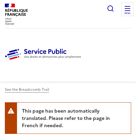
Ouvrir l
RÉPUBLIQUE
FRANÇAISE
MENU
See the Breadcrumb Trail
This page has been automatically
translated. Please refer to the page in
French if needed.