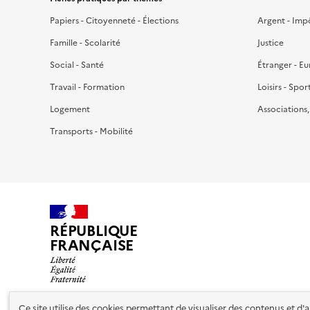
Papiers - Citoyenneté - Élections
Argent - Imp
Famille - Scolarité
Justice
Social - Santé
Étranger - E
Travail - Formation
Loisirs - Spor
Logement
Associations
Transports - Mobilité
RÉPUBLIQUE
FRANÇAISE
Ce site utilise des cookies permettant de visualiser des contenus et d