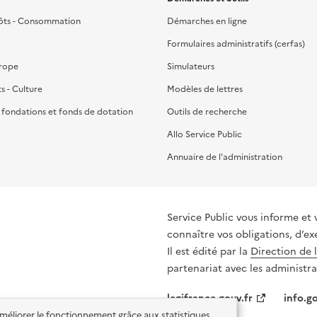
ôts - Consommation
Démarches en ligne
Formulaires administratifs (cerfas)
urope
Simulateurs
ts - Culture
Modèles de lettres
, fondations et fonds de dotation
Outils de recherche
Allo Service Public
Annuaire de l'administration
Service Public vous informe et 
connaître vos obligations, d’ex
Il est édité par la
Direction de 
partenariat avec les administra
legifrance.gouv.fr
info.go
'améliorer le fonctionnement grâce aux statistiques