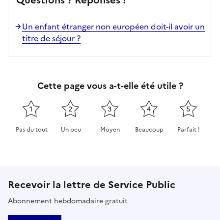
Un enfant étranger non européen doit-il avoir un
titre de séjour ?
Cette page vous a-t-elle été utile ?
1
2
3
4
5
Pas du tout
Un peu
Moyen
Beaucoup
Parfait !
Cette page ne pas m'a pas du tout été utile
Cette page m'a été un peu utile
Cette page m'a été moyennement 
Cette page m'a été très 
Cette page m'
Recevoir la lettre de Service Public
Abonnement hebdomadaire gratuit