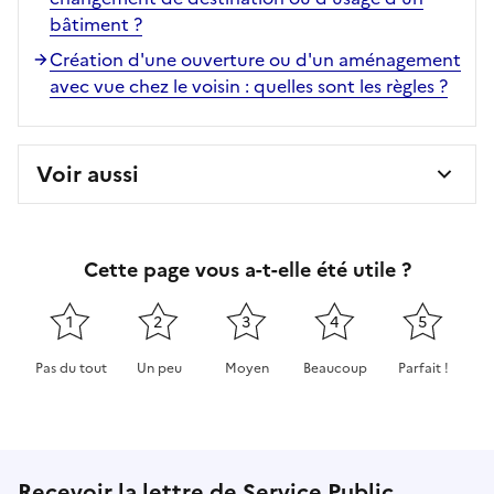
bâtiment ?
Création d'une ouverture ou d'un aménagement
avec vue chez le voisin : quelles sont les règles ?
Voir aussi
Cette page vous a-t-elle été utile ?
1
2
3
4
5
Pas du tout
Un peu
Moyen
Beaucoup
Parfait !
Cette page ne pas m'a pas du tout été utile
Cette page m'a été un peu utile
Cette page m'a été moyennement 
Cette page m'a été très 
Cette page m'
Recevoir la lettre de Service Public