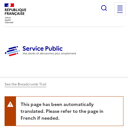
Ouvrir l
RÉPUBLIQUE
FRANÇAISE
MENU
See the Breadcrumb Trail
This page has been automatically
translated. Please refer to the page in
French if needed.