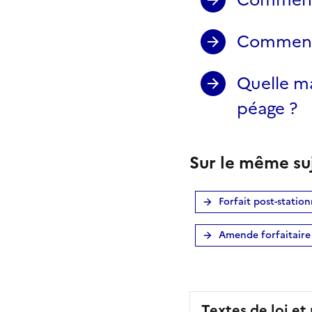
Comment 
Quelle ma
péage ?
Sur le même su
Forfait post-stati
Amende forfaitaire
Textes de loi et