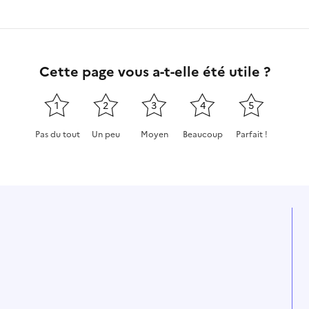
Cette page vous a-t-elle été utile ?
1
2
3
4
5
Pas du tout
Un peu
Moyen
Beaucoup
Parfait !
Cette page ne pas m'a pas du tout été utile
Cette page m'a été un peu utile
Cette page m'a été moyennement
Cette page m'a été très 
Cette page m'a