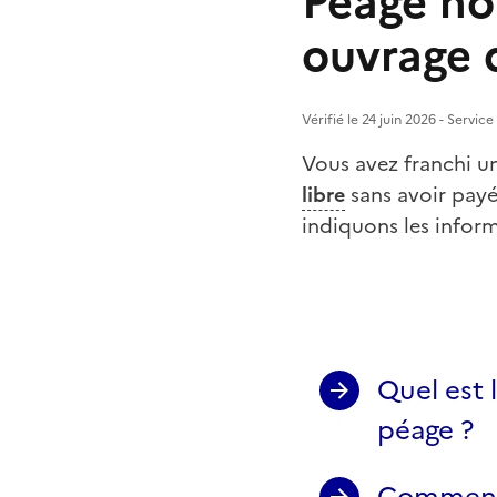
Péage no
ouvrage 
Vérifié le 24 juin 2026 - Servic
Vous avez franchi u
libre
sans avoir payé
indiquons les inform
Quel est 
péage ?
Comment 