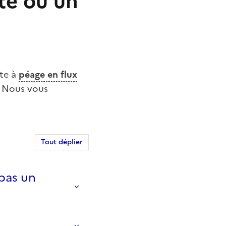
te ou un
ute à
péage en flux
? Nous vous
Tout déplier
 pas un