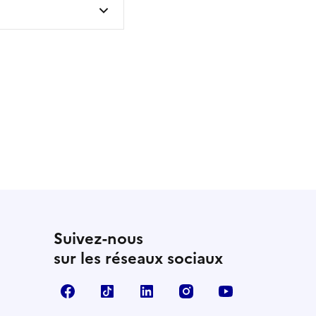
 utile
utile
 été parfaitement utile
Suivez-nous
sur les réseaux sociaux
Facebook
TikTok
LinkedIn
Instagram
YouTube