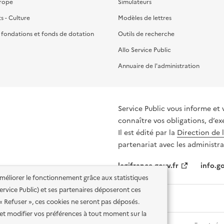
urope
Simulateurs
ts - Culture
Modèles de lettres
, fondations et fonds de dotation
Outils de recherche
Allo Service Public
Annuaire de l'administration
Service Public vous informe et 
connaître vos obligations, d’ex
Il est édité par la
Direction de 
partenariat avec les administra
legifrance.gouv.fr
info.go
'améliorer le fonctionnement grâce aux statistiques
 Service Public) et ses partenaires déposeront ces
 « Refuser », ces cookies ne seront pas déposés.
et modifier vos préférences à tout moment sur la