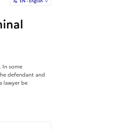
EN
- English
minal
. In some
 the
defendant
and
a lawyer be