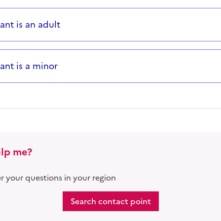
nt
ions successives et les réponses s’afficheront automati
s
nt is an adult
nt is a minor
lp me?
 your questions in your region
Search contact point