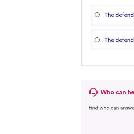
Defenda
Répondez aux quest
Vous avez choisi
Choisissez votre ca
The defenda
The defenda
Who can he
Find who can answer