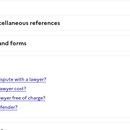
cellaneous references
 and forms
ispute with a lawyer?
awyer cost?
awyer free of charge?
efender?