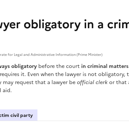
wyer obligatory in a cri
rate for Legal and Administrative Information (Prime Minister)
ways obligatory
before the court
in criminal matters
requires it. Even when the lawyer is not obligatory,
y
may request that a lawyer be
official clerk
or that 
l aid
.
ctim civil party