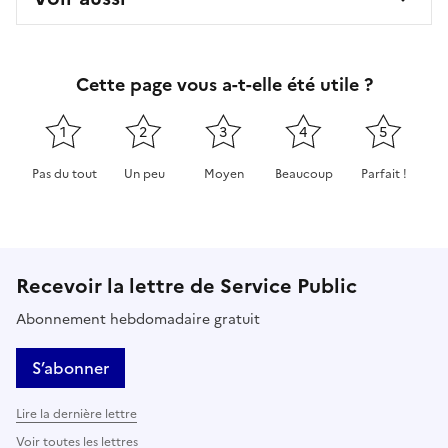
Cette page vous a-t-elle été utile ?
1
2
3
4
5
Pas du tout
Un peu
Moyen
Beaucoup
Parfait !
Cette page ne pas m'a pas du tout été utile
Cette page m'a été un peu utile
Cette page m'a été moyennement 
Cette page m'a été très 
Cette page m'
Recevoir la lettre de Service Public
Abonnement hebdomadaire gratuit
S’abonner
Lire la dernière lettre
Voir toutes les lettres