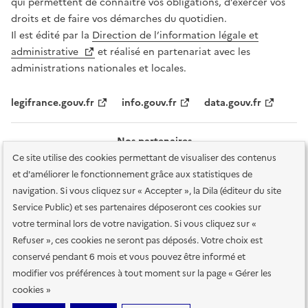
qui permettent de connaître vos obligations, d’exercer vos
droits et de faire vos démarches du quotidien.
Il est édité par la
Direction de l’information légale et
administrative
et réalisé en partenariat avec les
administrations nationales et locales.
legifrance.gouv.fr
info.gouv.fr
data.gouv.fr
Nos partenaires
Ce site utilise des cookies permettant de visualiser des contenus
et d'améliorer le fonctionnement grâce aux statistiques de
navigation. Si vous cliquez sur « Accepter », la Dila (éditeur du site
Service Public) et ses partenaires déposeront ces cookies sur
votre terminal lors de votre navigation. Si vous cliquez sur «
Plan du site
Accessibilité : totalement conforme
Accessibilité des
Refuser », ces cookies ne seront pas déposés. Votre choix est
services en ligne
Mentions légales
Données personnelles et sécurité
conservé pendant 6 mois et vous pouvez être informé et
modifier vos préférences à tout moment sur la page « Gérer les
Conditions générales d'utilisation
Gestion des cookies
cookies »