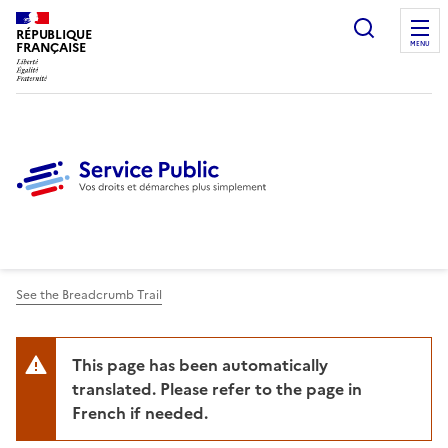
Ouvrir l
RÉPUBLIQUE
FRANÇAISE
MENU
See the Breadcrumb Trail
This page has been automatically
translated. Please refer to the page in
French if needed.