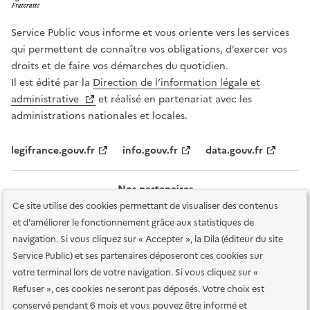
Service Public vous informe et vous oriente vers les services
qui permettent de connaître vos obligations, d’exercer vos
droits et de faire vos démarches du quotidien.
Il est édité par la
Direction de l’information légale et
administrative
et réalisé en partenariat avec les
administrations nationales et locales.
legifrance.gouv.fr
info.gouv.fr
data.gouv.fr
Nos partenaires
Ce site utilise des cookies permettant de visualiser des contenus
et d'améliorer le fonctionnement grâce aux statistiques de
navigation. Si vous cliquez sur « Accepter », la Dila (éditeur du site
Service Public) et ses partenaires déposeront ces cookies sur
votre terminal lors de votre navigation. Si vous cliquez sur «
Plan du site
Accessibilité : totalement conforme
Accessibilité des
Refuser », ces cookies ne seront pas déposés. Votre choix est
services en ligne
Mentions légales
Données personnelles et sécurité
conservé pendant 6 mois et vous pouvez être informé et