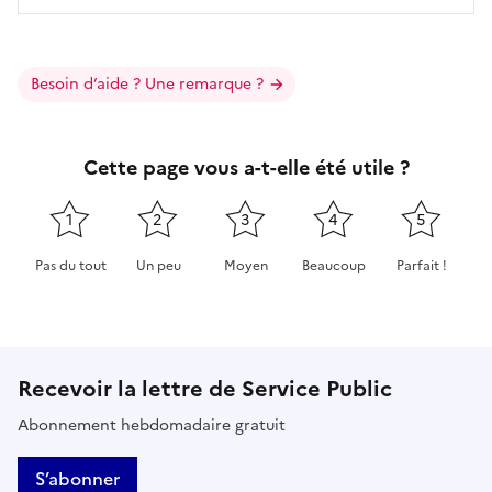
Besoin d’aide ? Une remarque ?
Cette page vous a-t-elle été utile ?
1
2
3
4
5
Pas du tout
Un peu
Moyen
Beaucoup
Parfait !
Cette page ne pas m'a pas du tout été utile
Cette page m'a été un peu utile
Cette page m'a été moyennement 
Cette page m'a été très 
Cette page m'
Recevoir la lettre de Service Public
Abonnement hebdomadaire gratuit
S’abonner