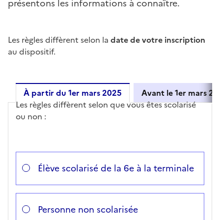
présentons les informations à connaître.
Les règles diffèrent selon la
date de votre inscription
au dispositif.
À partir du 1er mars 2025
Avant le 1er mars 2
Les règles diffèrent selon que vous êtes scolarisé
À partir du 1er mars 2025
ou non :
Répondez aux questions successives et les réponses 
Vous avez choisi
Choisissez votre cas
Élève scolarisé de la 6e à la terminale
Personne non scolarisée