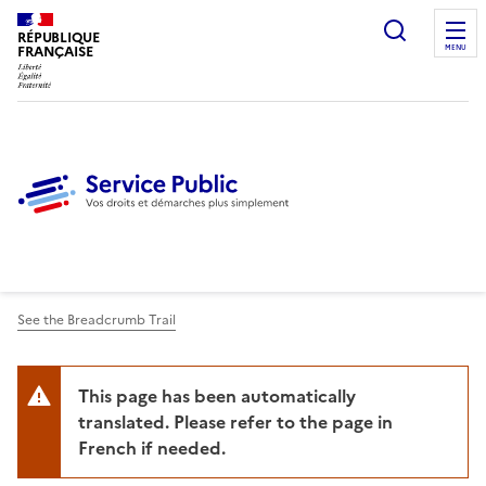
Ouvrir l
RÉPUBLIQUE
FRANÇAISE
MENU
See the Breadcrumb Trail
This page has been automatically
translated. Please refer to the page in
French if needed.