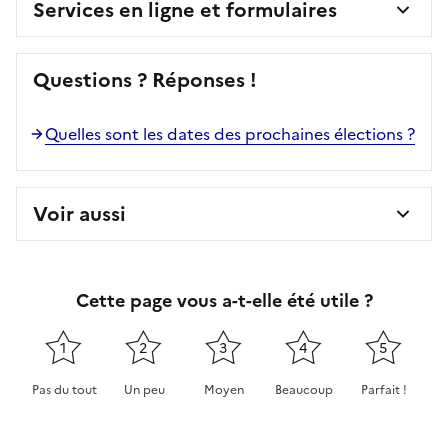
Services en ligne et formulaires
Questions ? Réponses !
Quelles sont les dates des prochaines élections ?
Voir aussi
Cette page vous a-t-elle été utile ?
1
2
3
4
5
Pas du tout
Un peu
Moyen
Beaucoup
Parfait !
Cette page ne pas m'a pas du tout été utile
Cette page m'a été un peu utile
Cette page m'a été moyennement 
Cette page m'a été très 
Cette page m'