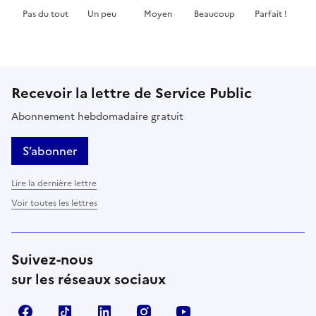
Pas du tout
Un peu
Moyen
Beaucoup
Parfait !
Cette page ne pas m'a pas du tout été utile
Cette page m'a été un peu utile
Cette page m'a été moyennement 
Cette page m'a été très 
Cette page m'
Recevoir la lettre de Service Public
Abonnement hebdomadaire gratuit
S’abonner
Lire la dernière lettre
Voir toutes les lettres
Suivez-nous
sur les réseaux sociaux
Facebook
TikTok
LinkedIn
Instagram
YouTube