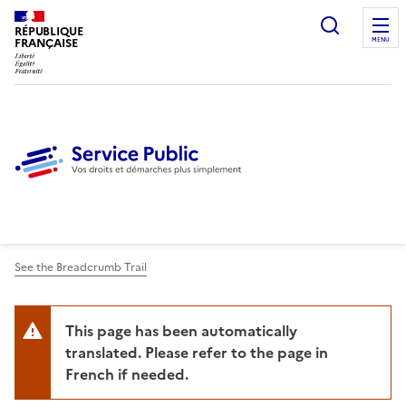
Ouvrir l
RÉPUBLIQUE
FRANÇAISE
MENU
See the Breadcrumb Trail
This page has been automatically
translated. Please refer to the page in
French if needed.