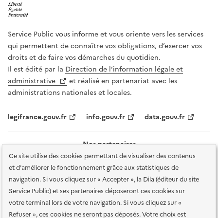
Service Public vous informe et vous oriente vers les services
qui permettent de connaître vos obligations, d’exercer vos
droits et de faire vos démarches du quotidien.
Il est édité par la
Direction de l’information légale et
administrative
et réalisé en partenariat avec les
administrations nationales et locales.
legifrance.gouv.fr
info.gouv.fr
data.gouv.fr
Nos partenaires
Ce site utilise des cookies permettant de visualiser des contenus
et d'améliorer le fonctionnement grâce aux statistiques de
navigation. Si vous cliquez sur « Accepter », la Dila (éditeur du site
Service Public) et ses partenaires déposeront ces cookies sur
votre terminal lors de votre navigation. Si vous cliquez sur «
Plan du site
Accessibilité : totalement conforme
Accessibilité des
Refuser », ces cookies ne seront pas déposés. Votre choix est