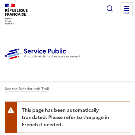
Ouvrir l
RÉPUBLIQUE
FRANÇAISE
MENU
See the Breadcrumb Trail
This page has been automatically
translated. Please refer to the page in
French if needed.