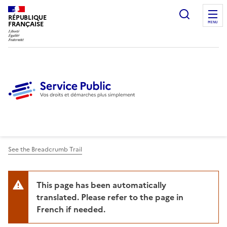
Ouvrir l
RÉPUBLIQUE
FRANÇAISE
MENU
See the Breadcrumb Trail
This page has been automatically
translated. Please refer to the page in
French if needed.