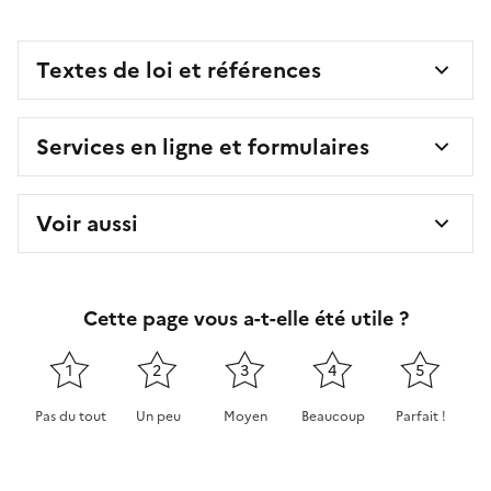
Textes de loi et références
Services en ligne et formulaires
Voir aussi
Cette page vous a-t-elle été utile ?
1
2
3
4
5
Pas du tout
Un peu
Moyen
Beaucoup
Parfait !
Cette page ne pas m'a pas du tout été utile
Cette page m'a été un peu utile
Cette page m'a été moyennement 
Cette page m'a été très 
Cette page m'