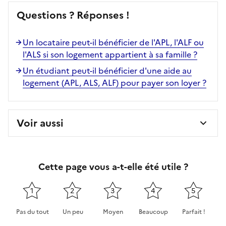
Questions ? Réponses !
Un locataire peut-il bénéficier de l'APL, l'ALF ou
l'ALS si son logement appartient à sa famille ?
Un étudiant peut-il bénéficier d'une aide au
logement (APL, ALS, ALF) pour payer son loyer ?
Voir aussi
Cette page vous a-t-elle été utile ?
1
2
3
4
5
Pas du tout
Un peu
Moyen
Beaucoup
Parfait !
Cette page ne pas m'a pas du tout été utile
Cette page m'a été un peu utile
Cette page m'a été moyennement 
Cette page m'a été très 
Cette page m'