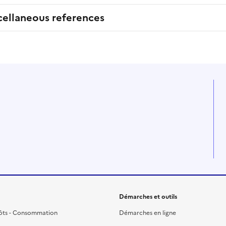
cellaneous references
Démarches et outils
ôts - Consommation
Démarches en ligne