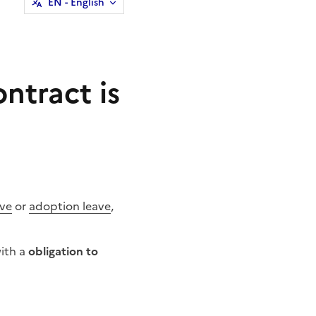
EN
- English
tract is
ave
or
adoption leave
,
ith a
obligation to