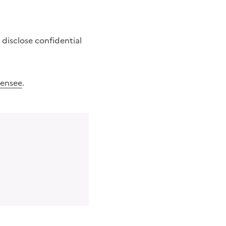
o disclose confidential
censee
.