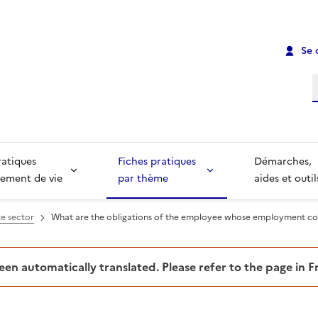
Se 
R
ratiques
Fiches pratiques
Démarches,
ement de vie
par thème
aides et outil
e sector
What are the obligations of the employee whose employment co
been automatically translated. Please refer to the page in 