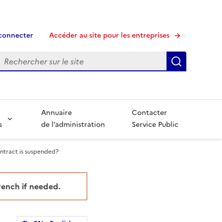
connecter
Accéder au site pour les entreprises
echerche
Recherche
Annuaire
Contacter
s
de l’administration
Service Public
ntract is suspended?
French if needed.