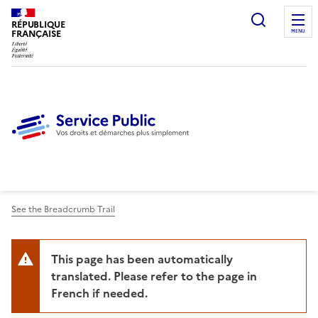
Ouvrir l
RÉPUBLIQUE
FRANÇAISE
MENU
See the Breadcrumb Trail
This page has been automatically
translated. Please refer to the page in
French if needed.