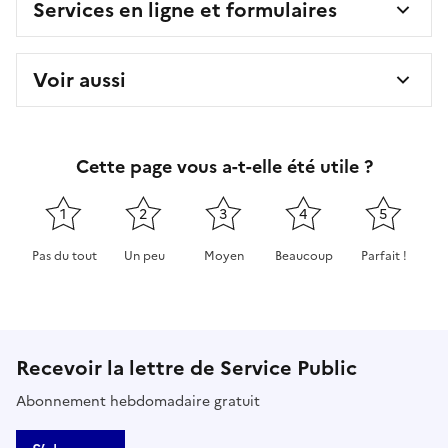
Services en ligne et formulaires
Voir aussi
Cette page vous a-t-elle été utile ?
1
2
3
4
5
Pas du tout
Un peu
Moyen
Beaucoup
Parfait !
Cette page ne pas m'a pas du tout été utile
Cette page m'a été un peu utile
Cette page m'a été moyennement 
Cette page m'a été très 
Cette page m'
Recevoir la lettre de Service Public
Abonnement hebdomadaire gratuit