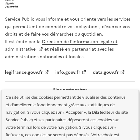
Service Public vous informe et vous oriente vers les services
qui permettent de connaître vos obligations, d’exercer vos
droits et de faire vos démarches du quotidien.
Il est édité par la
Direction de l’information légale et
administrative
et réalisé en partenariat avec les
administrations nationales et locales.
legifrance.gouv.fr
info.gouv.fr
data.gouv.fr
Nos partenaires
Ce site utilise des cookies permettant de visualiser des contenus
et d'améliorer le fonctionnement grâce aux statistiques de
navigation. Si vous cliquez sur « Accepter », la Dila (éditeur du site
Service Public) et ses partenaires déposeront ces cookies sur
votre terminal lors de votre navigation. Si vous cliquez sur «
Plan du site
Accessibilité : totalement conforme
Accessibilité des
Refuser », ces cookies ne seront pas déposés. Votre choix est