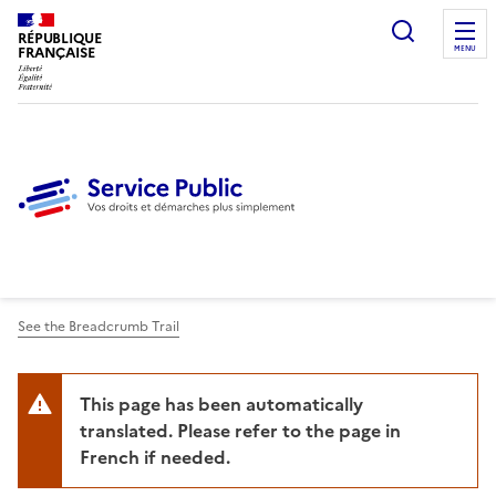
Ouvrir l
RÉPUBLIQUE
FRANÇAISE
MENU
See the Breadcrumb Trail
This page has been automatically
translated. Please refer to the page in
French if needed.