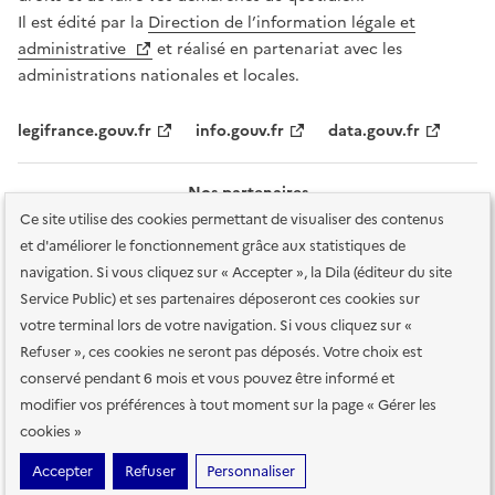
Il est édité par la
Direction de l’information légale et
administrative
et réalisé en partenariat avec les
administrations nationales et locales.
legifrance.gouv.fr
info.gouv.fr
data.gouv.fr
Nos partenaires
Ce site utilise des cookies permettant de visualiser des contenus
et d'améliorer le fonctionnement grâce aux statistiques de
navigation. Si vous cliquez sur « Accepter », la Dila (éditeur du site
Service Public) et ses partenaires déposeront ces cookies sur
votre terminal lors de votre navigation. Si vous cliquez sur «
Plan du site
Accessibilité : totalement conforme
Accessibilité des
Refuser », ces cookies ne seront pas déposés. Votre choix est
services en ligne
Mentions légales
Données personnelles et sécurité
conservé pendant 6 mois et vous pouvez être informé et
modifier vos préférences à tout moment sur la page « Gérer les
Conditions générales d'utilisation
Gestion des cookies
cookies »
Sauf mention contraire, tous les contenus de ce site sont sous
licence
Accepter
Refuser
Personnaliser
etalab-2.0