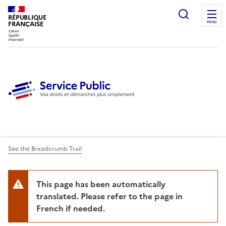
Ouvrir l
RÉPUBLIQUE
FRANÇAISE
MENU
See the Breadcrumb Trail
This page has been automatically
translated. Please refer to the page in
French if needed.