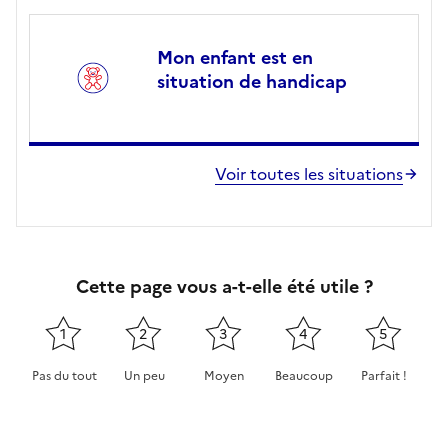
Mon enfant est en
situation de handicap
Voir toutes les situations
Cette page vous a-t-elle été utile ?
1
2
3
4
5
Pas du tout
Un peu
Moyen
Beaucoup
Parfait !
Cette page ne pas m'a pas du tout été utile
Cette page m'a été un peu utile
Cette page m'a été moyennement 
Cette page m'a été très 
Cette page m'