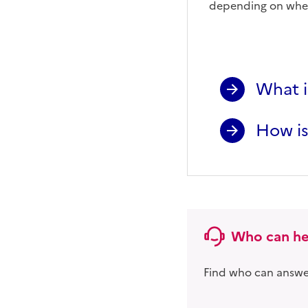
Floor are
depending on wheth
What i
How is
Who can he
Find who can answer