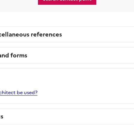
cellaneous references
 and forms
chitect be used?
cs