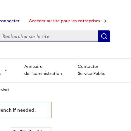
connecter
Accéder au site pour les entreprises
echerche
Recherche
Annuaire
Contacter
s
de l’administration
Service Public
rules?
French if needed.