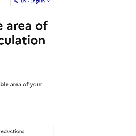
EN
- English
e area of
culation
ble area
of your
 deductions