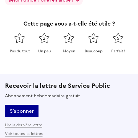
Besoin d’aide ? Une remarque ?
Cette page vous a-t-elle été utile ?
1
2
3
4
5
Pas du tout
Un peu
Moyen
Beaucoup
Parfait !
Cette page ne pas m'a pas du tout été utile
Cette page m'a été un peu utile
Cette page m'a été moyennement 
Cette page m'a été très 
Cette page m'
Recevoir la lettre de Service Public
Abonnement hebdomadaire gratuit
S’abonner
Lire la dernière lettre
Voir toutes les lettres