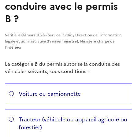
conduire avec le permis
B ?
Vérifié le 09 mars 2026 - Service Public / Direction de l'information
légale et administrative (Premier ministre), Ministère chargé de
l'intérieur
La catégorie B du permis autorise la conduite des
véhicules suivants, sous conditions :
Répondez aux questions successives et les réponses s’
Vous avez choisi
Choisissez votre cas
Voiture ou camionnette
Tracteur (véhicule ou appareil agricole ou
forestier)