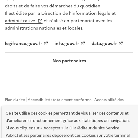
droits et de faire vos démarches du quotidien.
Il est édité par la
Direction de l’information légale et
administrative
et réalisé en partenariat avec les
administrations nationales et locales.
legifrance.gouv.fr
info.gouv.fr
data.gouv.fr
Nos partenaires
Plan du site
Accessibilité : totalement conforme
Accessibilité des
services en ligne
Mentions légales
Données personnelles et sécurité
Ce site utilise des cookies permettant de visualiser des contenus et
d'améliorer le fonctionnement grâce aux statistiques de navigation.
Conditions générales d'utilisation
Gestion des cookies
Si vous cliquez sur « Accepter », la Dila (éditeur du site Service
Public) et ses partenaires déposeront ces cookies sur votre terminal
Sauf mention contraire, tous les contenus de ce site sont sous
licence