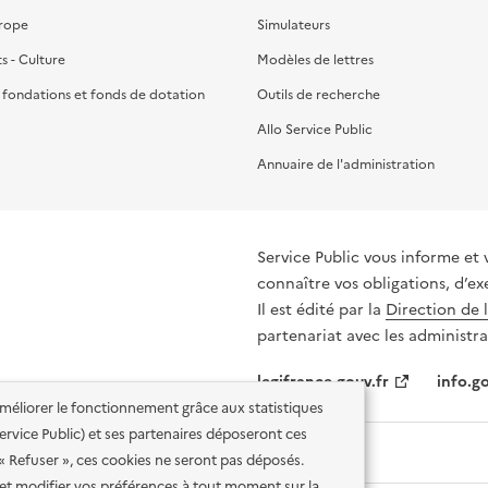
urope
Simulateurs
ts - Culture
Modèles de lettres
, fondations et fonds de dotation
Outils de recherche
Allo Service Public
Annuaire de l'administration
Service Public vous informe et 
connaître vos obligations, d’ex
Il est édité par la
Direction de 
partenariat avec les administra
legifrance.gouv.fr
info.go
'améliorer le fonctionnement grâce aux statistiques
 Service Public) et ses partenaires déposeront ces
 « Refuser », ces cookies ne seront pas déposés.
et modifier vos préférences à tout moment sur la