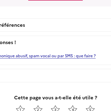
 références
onses !
nique abusif, spam vocal ou par SMS : que faire ?
Cette page vous a-t-elle été utile ?
1
2
3
4
5