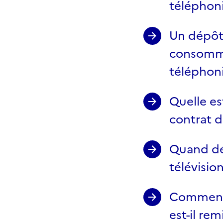
téléphoni
Un dépôt 
consomma
téléphoni
Quelle es
contrat d
Quand déb
télévision
Comment l
est-il re