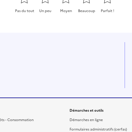
Pas du tout
Un peu
Moyen
Beaucoup
Parfait !
Cette page ne pas m'a pas du tout été utile
Cette page m'a été un peu utile
Cette page m'a été moyennement
Cette page m'a été très 
Cette page m'a
Démarches et outils
ôts - Consommation
Démarches en ligne
Formulaires administratifs (cerfas)