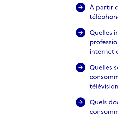
À partir 
téléphone
Quelles 
professio
internet 
Quelles s
consomma
télévision
Quels do
consomma