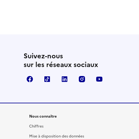
 utile
utile
 été parfaitement utile
Suivez-nous
sur les réseaux sociaux
Facebook
TikTok
LinkedIn
Instagram
YouTube
Nous connaître
Chiffres
Mise à disposition des données