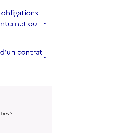
 obligations
internet ou
 d'un contrat
ches ?