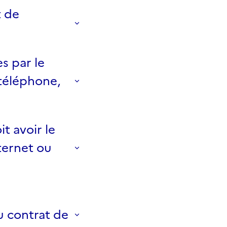
t de
s par le
 téléphone,
t avoir le
ternet ou
 contrat de