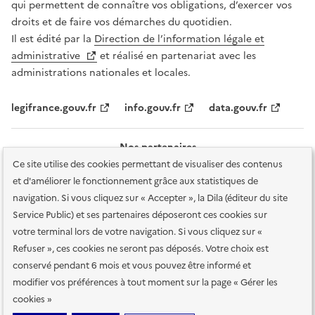
qui permettent de connaître vos obligations, d’exercer vos
droits et de faire vos démarches du quotidien.
Il est édité par la
Direction de l’information légale et
administrative
et réalisé en partenariat avec les
administrations nationales et locales.
legifrance.gouv.fr
info.gouv.fr
data.gouv.fr
Nos partenaires
Ce site utilise des cookies permettant de visualiser des contenus
et d'améliorer le fonctionnement grâce aux statistiques de
navigation. Si vous cliquez sur « Accepter », la Dila (éditeur du site
Service Public) et ses partenaires déposeront ces cookies sur
votre terminal lors de votre navigation. Si vous cliquez sur «
Plan du site
Accessibilité : totalement conforme
Accessibilité des
Refuser », ces cookies ne seront pas déposés. Votre choix est
services en ligne
Mentions légales
Données personnelles et sécurité
conservé pendant 6 mois et vous pouvez être informé et
modifier vos préférences à tout moment sur la page « Gérer les
Conditions générales d'utilisation
Gestion des cookies
cookies »