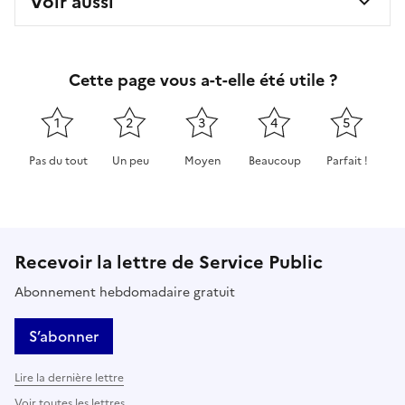
Voir aussi
Cette page vous a-t-elle été utile ?
1
2
3
4
5
Pas du tout
Un peu
Moyen
Beaucoup
Parfait !
Cette page ne pas m'a pas du tout été utile
Cette page m'a été un peu utile
Cette page m'a été moyennement 
Cette page m'a été très 
Cette page m'
Recevoir la lettre de Service Public
Abonnement hebdomadaire gratuit
S’abonner
Lire la dernière lettre
Voir toutes les lettres