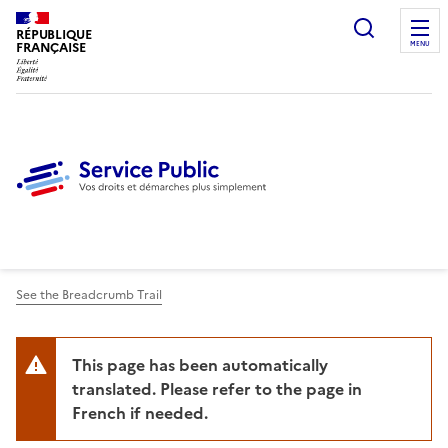
Ouvrir l
RÉPUBLIQUE
FRANÇAISE
MENU
See the Breadcrumb Trail
This page has been automatically
translated. Please refer to the page in
French if needed.