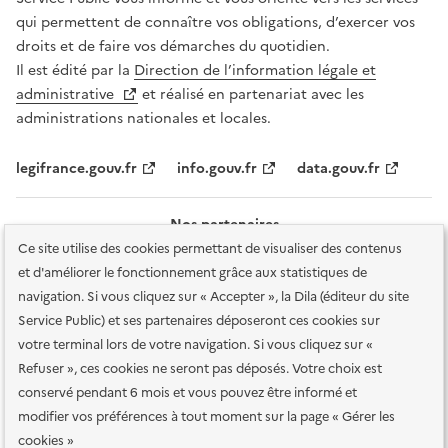
qui permettent de connaître vos obligations, d’exercer vos
droits et de faire vos démarches du quotidien.
Il est édité par la
Direction de l’information légale et
administrative
et réalisé en partenariat avec les
administrations nationales et locales.
legifrance.gouv.fr
info.gouv.fr
data.gouv.fr
Nos partenaires
Ce site utilise des cookies permettant de visualiser des contenus
et d'améliorer le fonctionnement grâce aux statistiques de
navigation. Si vous cliquez sur « Accepter », la Dila (éditeur du site
Service Public) et ses partenaires déposeront ces cookies sur
votre terminal lors de votre navigation. Si vous cliquez sur «
Plan du site
Accessibilité : totalement conforme
Accessibilité des
Refuser », ces cookies ne seront pas déposés. Votre choix est
services en ligne
Mentions légales
Données personnelles et sécurité
conservé pendant 6 mois et vous pouvez être informé et
modifier vos préférences à tout moment sur la page « Gérer les
Conditions générales d'utilisation
Gestion des cookies
cookies »