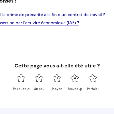
onses !
il la prime de précarité à la fin d'un contrat de travail ?
insertion par l'activité économique (IAE) ?
Cette page vous a-t-elle été utile ?
1
2
3
4
5
Pas du tout
Un peu
Moyen
Beaucoup
Parfait !
Cette page ne pas m'a pas du tout été utile
Cette page m'a été un peu utile
Cette page m'a été moyennement
Cette page m'a été très 
Cette page m'a