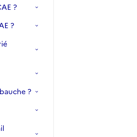
CAE ?
AE ?
ié
mbauche ?
il