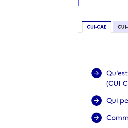
CUI-CAE
CUI-
CUI-CAE
Qu'est
(CUI-C
Qui pe
Comme