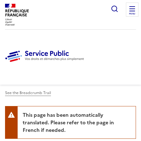
Ouvrir l
RÉPUBLIQUE
FRANÇAISE
MENU
See the Breadcrumb Trail
This page has been automatically
translated. Please refer to the page in
French if needed.