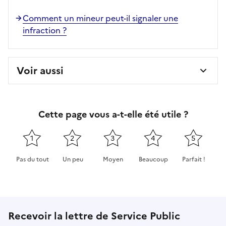
Comment un mineur peut-il signaler une
infraction ?
Voir aussi
Cette page vous a-t-elle été utile ?
1
2
3
4
5
Pas du tout
Un peu
Moyen
Beaucoup
Parfait !
Cette page ne pas m'a pas du tout été utile
Cette page m'a été un peu utile
Cette page m'a été moyennement 
Cette page m'a été très 
Cette page m'
Recevoir la lettre de Service Public