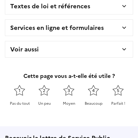
Textes de loi et références
Services en ligne et formulaires
Voir aussi
Cette page vous a-t-elle été utile ?
1
2
3
4
5
Pas du tout
Un peu
Moyen
Beaucoup
Parfait !
Cette page ne pas m'a pas du tout été utile
Cette page m'a été un peu utile
Cette page m'a été moyennement 
Cette page m'a été très 
Cette page m'
Recevoir la lettre de Service Public