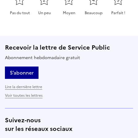
1
2
3
4
5
Pas du tout
Un peu
Moyen
Beaucoup
Parfait !
Cette page ne pas m'a pas du tout été utile
Cette page m'a été un peu utile
Cette page m'a été moyennement 
Cette page m'a été très 
Cette page m'
Recevoir la lettre de Service Public
Abonnement hebdomadaire gratuit
S’abonner
Lire la dernière lettre
Voir toutes les lettres
Suivez-nous
sur les réseaux sociaux