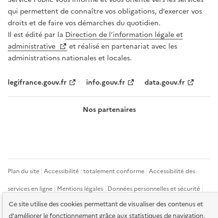
qui permettent de connaître vos obligations, d’exercer vos
droits et de faire vos démarches du quotidien.
Il est édité par la
Direction de l’information légale et
administrative
et réalisé en partenariat avec les
administrations nationales et locales.
legifrance.gouv.fr
info.gouv.fr
data.gouv.fr
Nos partenaires
Plan du site
Accessibilité : totalement conforme
Accessibilité des
services en ligne
Mentions légales
Données personnelles et sécurité
Ce site utilise des cookies permettant de visualiser des contenus et
Conditions générales d'utilisation
Gestion des cookies
d'améliorer le fonctionnement grâce aux statistiques de navigation.