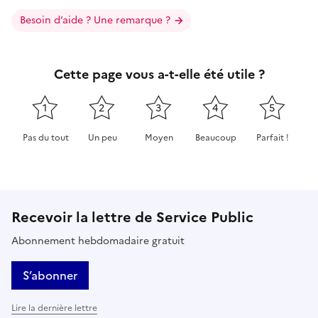
Besoin d’aide ? Une remarque ?
Cette page vous a-t-elle été utile ?
1
2
3
4
5
Pas du tout
Un peu
Moyen
Beaucoup
Parfait !
Cette page ne pas m'a pas du tout été utile
Cette page m'a été un peu utile
Cette page m'a été moyennement 
Cette page m'a été très 
Cette page m'
Recevoir la lettre de Service Public
Abonnement hebdomadaire gratuit
S’abonner
Lire la dernière lettre