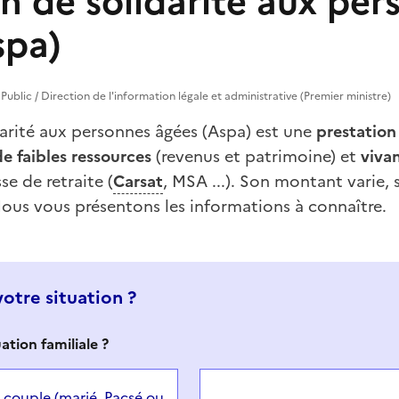
n de solidarité aux pe
spa)
e Public / Direction de l'information légale et administrative (Premier ministre)
darité aux personnes âgées (Aspa) est une
prestation
de faibles ressources
(revenus et patrimoine) et
viva
se de retraite (
Carsat
, MSA ...). Son montant varie,
ous vous présentons les informations à connaître.
votre situation ?
ation familiale ?
 couple (marié, Pacsé ou