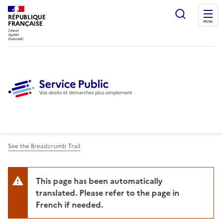
Ouvrir l
RÉPUBLIQUE
FRANÇAISE
MENU
See the Breadcrumb Trail
This page has been automatically
translated. Please refer to the page in
French if needed.