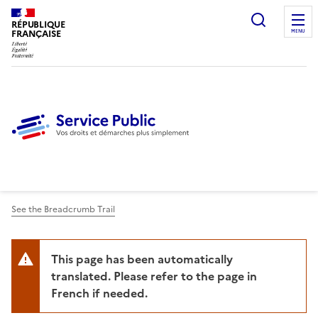
Ouvrir l
RÉPUBLIQUE
FRANÇAISE
MENU
See the Breadcrumb Trail
This page has been automatically
translated. Please refer to the page in
French if needed.