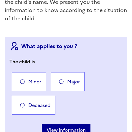
the child's name. We present you the
information to know according to the situation
of the child.
What applies to you ?
The child is
Minor
Major
Deceased
Vous avez choisi
Choisir votre cas
View information