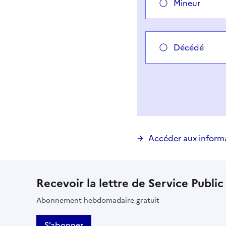
Mineur
Décédé
Vous avez choisi
Choisir votre cas
Accéder aux inform
Recevoir la lettre de Service Public
Abonnement hebdomadaire gratuit
S’abonner