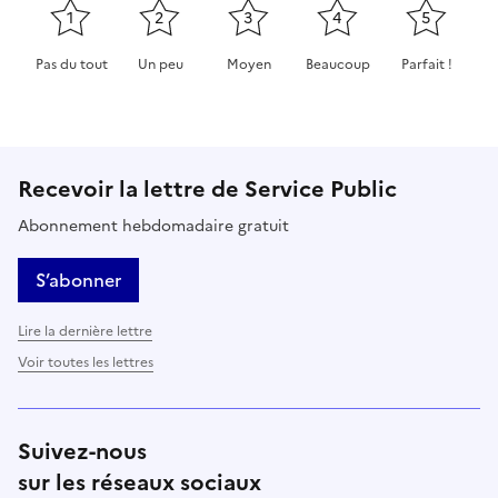
1
2
3
4
5
Pas du tout
Un peu
Moyen
Beaucoup
Parfait !
Cette page ne pas m'a pas du tout été utile
Cette page m'a été un peu utile
Cette page m'a été moyennement 
Cette page m'a été très 
Cette page m'
Recevoir la lettre de Service Public
Abonnement hebdomadaire gratuit
S’abonner
Lire la dernière lettre
Voir toutes les lettres
Suivez-nous
sur les réseaux sociaux