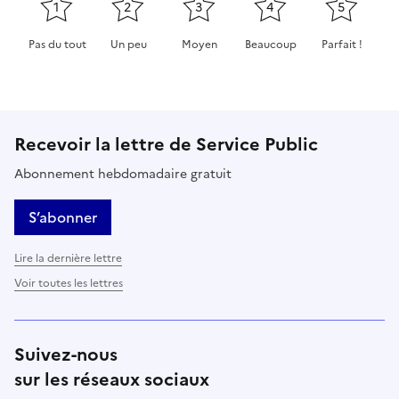
1
2
3
4
5
Pas du tout
Un peu
Moyen
Beaucoup
Parfait !
Cette page ne pas m'a pas du tout été utile
Cette page m'a été un peu utile
Cette page m'a été moyennement 
Cette page m'a été très 
Cette page m'
Recevoir la lettre de Service Public
Abonnement hebdomadaire gratuit
S’abonner
Lire la dernière lettre
Voir toutes les lettres
Suivez-nous
sur les réseaux sociaux