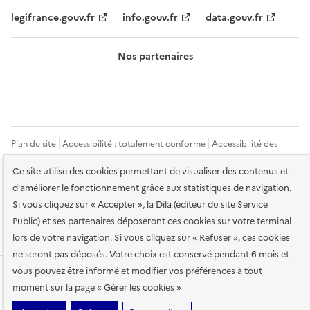
legifrance.gouv.fr
info.gouv.fr
data.gouv.fr
Nos partenaires
Plan du site
Accessibilité : totalement conforme
Accessibilité des
services en ligne
Mentions légales
Données personnelles et sécurité
Ce site utilise des cookies permettant de visualiser des contenus et
d'améliorer le fonctionnement grâce aux statistiques de navigation.
Conditions générales d'utilisation
Gestion des cookies
Si vous cliquez sur « Accepter », la Dila (éditeur du site Service
Public) et ses partenaires déposeront ces cookies sur votre terminal
Sauf mention contraire, tous les contenus de ce site sont sous
licence
lors de votre navigation. Si vous cliquez sur « Refuser », ces cookies
etalab-2.0
ne seront pas déposés. Votre choix est conservé pendant 6 mois et
vous pouvez être informé et modifier vos préférences à tout
moment sur la page « Gérer les cookies »