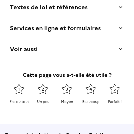
Textes de loi et références
Services en ligne et formulaires
Voir aussi
Cette page vous a-t-elle été utile ?
1
2
3
4
5
Pas du tout
Un peu
Moyen
Beaucoup
Parfait !
Cette page ne pas m'a pas du tout été utile
Cette page m'a été un peu utile
Cette page m'a été moyennement 
Cette page m'a été très 
Cette page m'