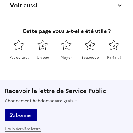
Voir aussi
Cette page vous a-t-elle été utile ?
1
2
3
4
5
Pas du tout
Un peu
Moyen
Beaucoup
Parfait !
Cette page ne pas m'a pas du tout été utile
Cette page m'a été un peu utile
Cette page m'a été moyennement 
Cette page m'a été très 
Cette page m'
Recevoir la lettre de Service Public
Abonnement hebdomadaire gratuit
S’abonner
Lire la dernière lettre