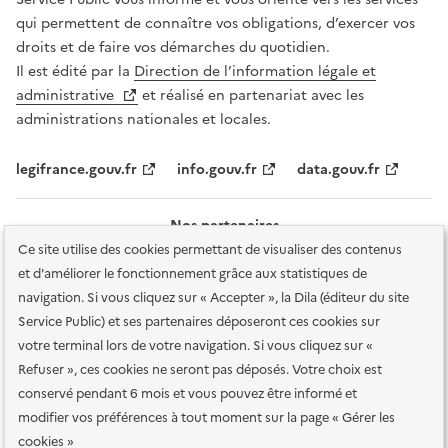
qui permettent de connaître vos obligations, d’exercer vos
droits et de faire vos démarches du quotidien.
Il est édité par la
Direction de l’information légale et
administrative
et réalisé en partenariat avec les
administrations nationales et locales.
legifrance.gouv.fr
info.gouv.fr
data.gouv.fr
Nos partenaires
Ce site utilise des cookies permettant de visualiser des contenus
et d'améliorer le fonctionnement grâce aux statistiques de
navigation. Si vous cliquez sur « Accepter », la Dila (éditeur du site
Service Public) et ses partenaires déposeront ces cookies sur
votre terminal lors de votre navigation. Si vous cliquez sur «
Plan du site
Accessibilité : totalement conforme
Accessibilité des
Refuser », ces cookies ne seront pas déposés. Votre choix est
services en ligne
Mentions légales
Données personnelles et sécurité
conservé pendant 6 mois et vous pouvez être informé et
modifier vos préférences à tout moment sur la page « Gérer les
Conditions générales d'utilisation
Gestion des cookies
cookies »